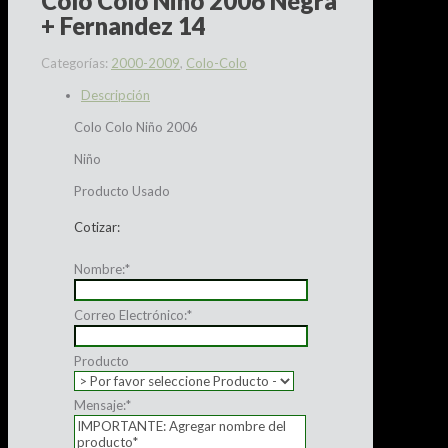
Colo Colo Niño 2006 Negra
+ Fernandez 14
Categorías:
2000-2009
,
Colo-Colo
Descripción
Colo Colo Niño 2006
Niño
Producto Usado
Cotizar:
Nombre:
*
Correo Electrónico:
*
Producto
Mensaje:
*