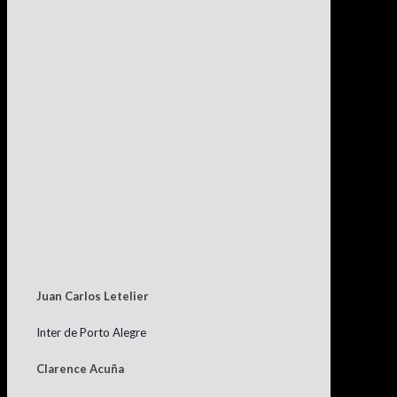
por chilenos en el extranjero. No
hablamos de artículos de venta masiva al
comercio común, sino de indumentaria
destinada oficialmente a los clubes, con
todas las diferencias en sus etiquetas,
materiales, parches de liga, géneros,
entre otras. Si eres coleccionista o
amante del fútbol no puedes dejar de
contemplar la colección Tifossi.
Juan Carlos Letelier
Inter de Porto Alegre
Clarence Acuña