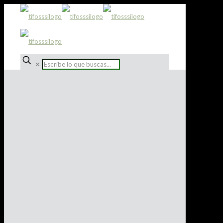
✕
MUSEO TIFOSSI
Bienvenidos al museo
de camisetas Tifossi
El museo Tifossi representa a la nueva
generación del coleccionismo del fútbol,
mostrando piezas usadas principalmente