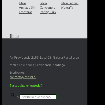
Libro
Libro
Libro Leonel ,
Amistad Sin
Cancionero
biografía
Fronteras
Racing Club
1
2
3
4
Av. Providencia 2198, Local 29, Galería Portal Lyon
Metro Los Leones, Providencia, Santiago
Escríbenos:
contacto@tifossi.cl
Buscas algo en especial?
✕