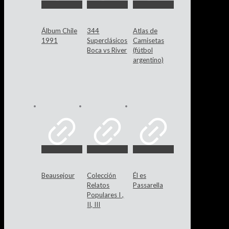
Álbum Chile
344
Atlas de
1991
Superclásicos
Camisetas
Boca vs River
(fútbol
argentino)
Beausejour
Colección
Él es
Relatos
Passarella
Populares I ,
II, III